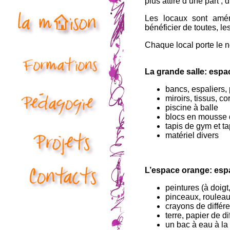
plus attiré d’une part ; 
Les locaux sont amén
bénéficier de toutes, l
Chaque local porte le n
La grande salle: espa
bancs, espaliers, 
miroirs, tissus, c
piscine à balle
blocs en mousse d
tapis de gym et ta
matériel divers
L’espace orange: esp
peintures (à doig
pinceaux, rouleau
crayons de différ
terre, papier de di
un bac à eau à la